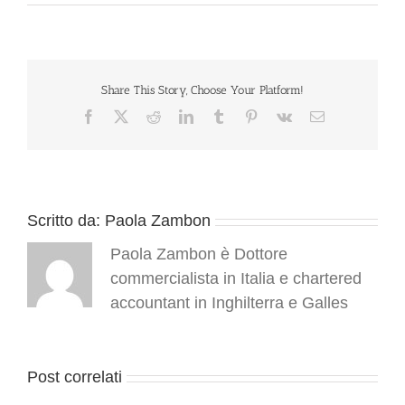
Bonus
digitali
per
siti
web
e
Share This Story, Choose Your Platform!
wi-
Facebook
X
Reddit
LinkedIn
Tumblr
Pinterest
Vk
Email
fi:
emanato
il
decreto
Scritto da:
Paola Zambon
Paola Zambon è Dottore
commercialista in Italia e chartered
accountant in Inghilterra e Galles
Post correlati