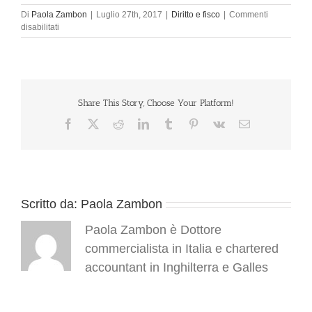
Di
Paola Zambon
|
Luglio 27th, 2017
|
Diritto e fisco
|
Commenti
su
disabilitati
GDPR:
una
sintesi
per
le
Pmi
Share This Story, Choose Your Platform!
Facebook
X
Reddit
LinkedIn
Tumblr
Pinterest
Vk
Email
Scritto da:
Paola Zambon
Paola Zambon è Dottore
commercialista in Italia e chartered
accountant in Inghilterra e Galles