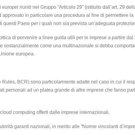
i europei riuniti nel Gruppo “Articolo 29” (istituito dall’art. 29 
 approvato in particolare una procedura al fine di permettere la 
 di questi Paesi per i quali non sia prevista un’adeguata protezio
ottica di pervenire a linee guida utili per le imprese a partire da
ere sostanzialmente come una multinazionale si debba comportare
ll’Unione europea.
 Rules, BCR) sono particolarmente adatte nel caso in cui il res
 dati personali ad un platea grande di altre imprese che fanno par
 cloud computing offerti dalle imprese internazionali.
torità garanti nazionali, in merito alle “Norme vincolanti d’imp