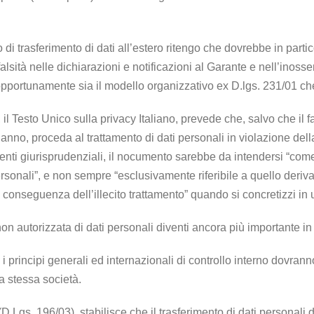
 di trasferimento di dati all’estero ritengo che dovrebbe in part
la falsità nelle dichiarazioni e notificazioni al Garante e nell’i
opportunamente sia il modello organizzativo ex D.lgs. 231/01 che l
, il Testo Unico sulla privacy Italiano, prevede che, salvo che il f
un danno, proceda al trattamento di dati personali in violazione de
menti giurisprudenziali, il nocumento sarebbe da intendersi “co
rsonali”, e non sempre “esclusivamente riferibile a quello derivato
 conseguenza dell’illecito trattamento” quando si concretizzi in u
non autorizzata di dati personali diventi ancora più importante in 
i principi generali ed internazionali di controllo interno dovranno
la stessa società.
cy (D.Lgs. 196/03), stabilisce che il trasferimento di dati persona