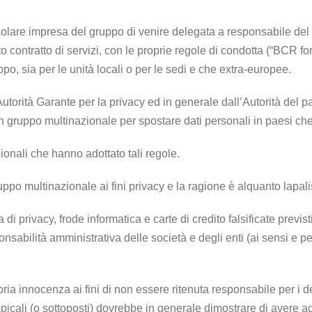
re impresa del gruppo di venire delegata a responsabile del tratt
contratto di servizi, con le proprie regole di condotta (“BCR for
ppo, sia per le unità locali o per le sedi e che extra-europee.
’Autorità Garante per la privacy ed in generale dall’Autorità d
 un gruppo multinazionale per spostare dati personali in paesi 
onali che hanno adottato tali regole.
uppo multinazionale ai fini privacy e la ragione è alquanto lapal
di privacy, frode informatica e carte di credito falsificate previst
ponsabilità amministrativa delle società e degli enti (ai sensi e p
pria innocenza ai fini di non essere ritenuta responsabile per i d
apicali (o sottoposti) dovrebbe in generale dimostrare di avere a