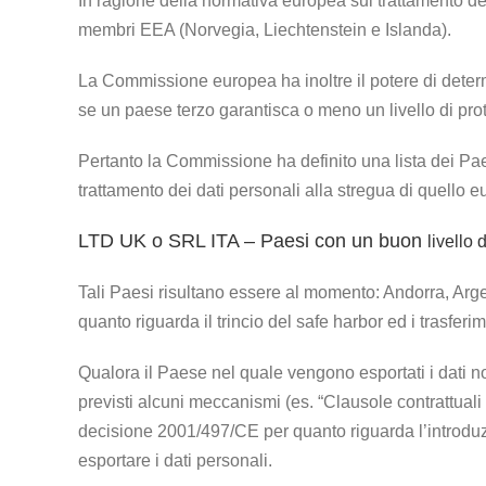
In ragione della normativa europea sul trattamento de
membri EEA (Norvegia, Liechtenstein e Islanda).
La Commissione europea ha inoltre il potere di determ
se un paese terzo garantisca o meno un livello di pro
Pertanto la Commissione ha definito una lista dei Paes
trattamento dei dati personali alla stregua di quello e
LTD UK
o SRL ITA – Paesi con un buon
livello 
Tali Paesi risultano essere al momento: Andorra, Argen
quanto riguarda il trincio del safe harbor ed i trasfer
Qualora il Paese nel quale vengono esportati i dati n
previsti alcuni meccanismi (es. “Clausole contrattual
decisione 2001/497/CE per quanto riguarda l’introduzion
esportare i dati personali.