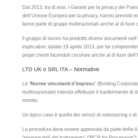
Dal 2013, tra di essi, i Garanti per la privacy dei Paes
dell’Unione Europea per la privacy, hanno previsto ed
fanno parte di gruppi multinazionali anche al di fuori
Il gruppo di lavoro ha prodotto diversi documenti nell’
esplicativo, datato 19 aprile 2013, per far comprend
propri clienti facendoli circolare anche al di fuori de
LTD UK o SRL ITA – Normative
Le “
Norme vincolanti d’impres
a” (Binding Corporate
multinazionale) intenda effettuare il trasferimento di
mondo.
Un tipico caso è quello dei servizi di outsourcing o di
La procedura deve essere approvata da parte delle Au
“responsabili del trattamento” (“BCR for Processors”).