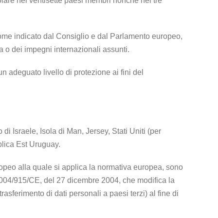
olare nei ventisette paesi membri nonché nei tre
 come indicato dal Consiglio e dal Parlamento europeo,
 o dei impegni internazionali assunti.
 adeguato livello di protezione ai fini del
i Israele, Isola di Man, Jersey, Stati Uniti (per
bblica Est Uruguay.
ropeo alla quale si applica la normativa europea, sono
 2004/915/CE, del 27 dicembre 2004, che modifica la
asferimento di dati personali a paesi terzi) al fine di