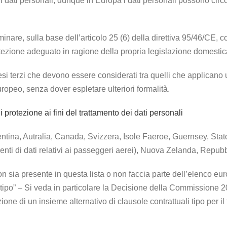
i dati personali, dunque in Europa i dati personali possono circ
inare, sulla base dell’articolo 25 (6) della direttiva 95/46/CE,
tezione adeguato in ragione della propria legislazione domestica
i terzi che devono essere considerati tra quelli che applicano un
uropeo, senza dover espletare ulteriori formalità.
di protezione ai fini del trattamento dei dati personali
tina, Autralia, Canada, Svizzera, Isole Faeroe, Guernsey, Stato d
imenti di dati relativi ai passeggeri aerei), Nuova Zelanda, Repu
on sia presente in questa lista o non faccia parte dell’elenco eu
i tipo” – Si veda in particolare la Decisione della Commissione
e di un insieme alternativo di clausole contrattuali tipo per il tr