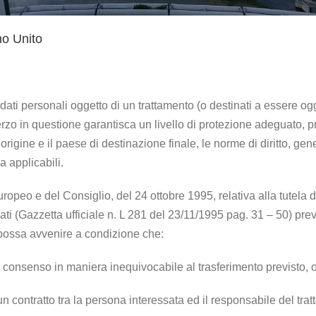
no Unito
ati personali oggetto di un trattamento (o destinati a essere ogg
zo in questione garantisca un livello di protezione adeguato, p
 d’origine e il paese di destinazione finale, le norme di diritto, gen
a applicabili.
ropeo e del Consiglio, del 24 ottobre 1995, relativa alla tutela 
 dati (Gazzetta ufficiale n. L 281 del 23/11/1995 pag. 31 – 50) pr
possa avvenire a condizione che:
io consenso in maniera inequivocabile al trasferimento previsto,
un contratto tra la persona interessata ed il responsabile del tra