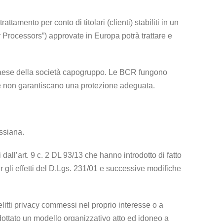
amento per conto di titolari (clienti) stabiliti in un
 Processors”) approvate in Europa potrà trattare e
el paese della società capogruppo. Le BCR fungono
che non garantiscano una protezione adeguata.
issiana.
i dall’art. 9 c. 2 DL 93/13 che hanno introdotto di fatto
er gli effetti del D.Lgs. 231/01 e successive modifiche
elitti privacy commessi nel proprio interesse o a
dottato un modello organizzativo atto ed idoneo a