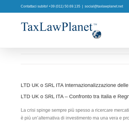
Salta
Contattaci subito! +39 (011) 50.69.135
|
social@taxlawplanet.net
al
contenuto
LTD UK o SRL ITA Internazionalizzazione delle i
LTD UK o SRL ITA – Confronto tra Italia e Reg
La crisi spinge sempre più spesso a ricercare mercati n
è più un’alternativa di investimento ma una vera e pr