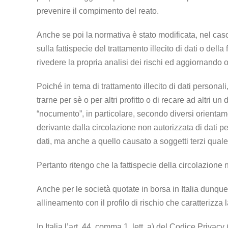
prevenire il compimento del reato.
Anche se poi la normativa è stato modificata, nel caso
sulla fattispecie del trattamento illecito di dati o del
rivedere la propria analisi dei rischi ed aggiornando 
Poiché in tema di trattamento illecito di dati personali
trarne per sè o per altri profitto o di recare ad altri 
“nocumento”, in particolare, secondo diversi orienta
derivante dalla circolazione non autorizzata di dati pe
dati, ma anche a quello causato a soggetti terzi quale
Pertanto ritengo che la fattispecie della circolazione 
Anche per le società quotate in borsa in Italia dunque 
allineamento con il profilo di rischio che caratterizza 
In Italia l’art. 44, comma 1, lett. a) del Codice Priva