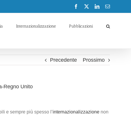
Facebook
X
LinkedIn
Email
ia
Internazionalizzazione
Pubblicazioni
Precedente
Prossimo
ia-Regno Unito
bili e sempre più spesso l’
internazionalizzazione
non