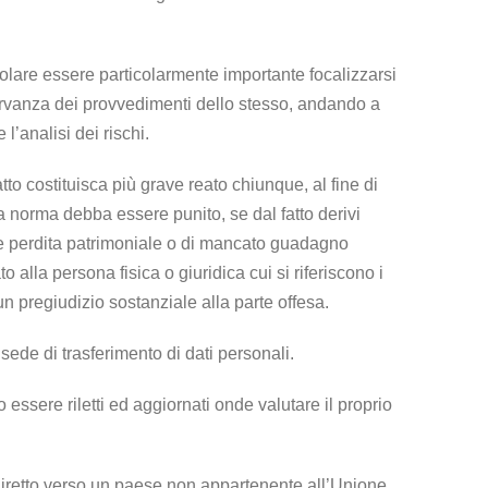
icolare essere particolarmente importante focalizzarsi
nosservanza dei provvedimenti dello stesso, andando a
’analisi dei rischi.
atto costituisca più grave reato chiunque, al fine di
lla norma debba essere punito, se dal fatto derivi
me perdita patrimoniale o di mancato guadagno
 alla persona fisica o giuridica cui si riferiscono i
n pregiudizio sostanziale alla parte offesa.
sede di trasferimento di dati personali.
 essere riletti ed aggiornati onde valutare il proprio
li diretto verso un paese non appartenente all’Unione