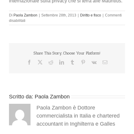
internazionale sulla privacy che si terrà alle Mauritius.
Di
Paola Zambon
|
Settembre 28th, 2013
|
Diritto e fisco
|
Commenti
su
disabilitati
Una
“gomma”
per
cancellare
i
dati
Share This Story, Choose Your Platform!
personali
Facebook
X
Reddit
LinkedIn
Tumblr
Pinterest
Vk
Email
più
“compromettenti”
nel
web:
nuova
legge
Scritto da:
Paola Zambon
in
California.
E
Paola Zambon è Dottore
dall’Europa
commercialista in Italia e chartered
proposte
per
accountant in Inghilterra e Galles
le
“app”