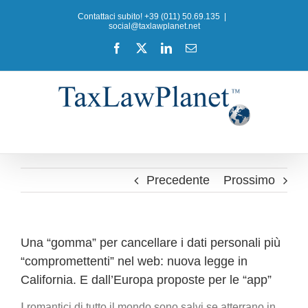
Salta
Contattaci subito! +39 (011) 50.69.135
|
al
social@taxlawplanet.net
contenuto
Facebook
X
LinkedIn
Email
Precedente
Prossimo
Una “gomma” per cancellare i dati personali più
“compromettenti” nel web: nuova legge in
California. E dall’Europa proposte per le “app”
I
romantici di tutto il mondo sono salvi se atterrano in