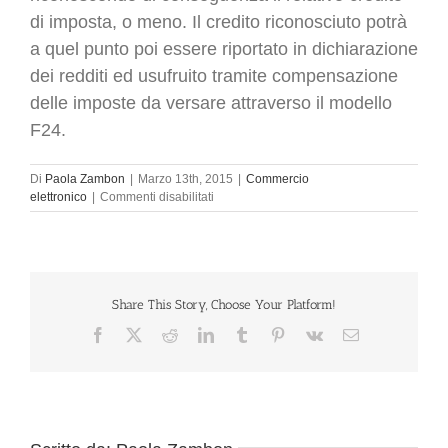
di imposta, o meno. Il credito riconosciuto potrà
a quel punto poi essere riportato in dichiarazione
dei redditi ed usufruito tramite compensazione
delle imposte da versare attraverso il modello
F24.
Di
Paola Zambon
|
Marzo 13th, 2015
|
Commercio
su
elettronico
|
Commenti disabilitati
Commercio
elettronico
:
arriva
il
credito
Share This Story, Choose Your Platform!
di
Facebook
X
Reddit
LinkedIn
Tumblr
Pinterest
Vk
Email
imposta
per
chi
investe