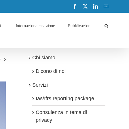
Facebook
X
LinkedIn
Email
ia
Internazionalizzazione
Pubblicazioni
Chi siamo
o
Dicono di noi
Servizi
Ias/Ifrs reporting package
Consulenza in tema di
privacy