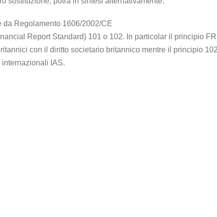
o sostituzione, potrà in sintesi alternativamente:
 come da Regolamento 1606/2002/CE
Financial Report Standard) 101 o 102. In particolar il principio F
itannici con il diritto societario britannico mentre il principio 10
 internazionali IAS.