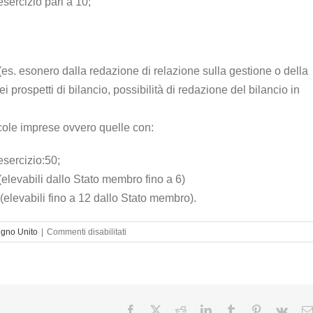
sercizio pari a 10;
(es. esonero dalla redazione di relazione sulla gestione o della
i prospetti di bilancio, possibilità di redazione del bilancio in
iccole imprese ovvero quelle con:
esercizio:50;
 (elevabili dallo Stato membro fino a 6)
 (elevabili fino a 12 dallo Stato membro).
su
egno Unito
|
Commenti disabilitati
Aprire
una
ltd
Regno
Unito
:
Facebook
X
Reddit
LinkedIn
Tumblr
Pinterest
Vk