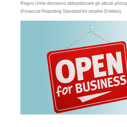
Regno Unito dovranno abbandonare gli attuali princi
(Financial Reporting Standard for smaller Entities).