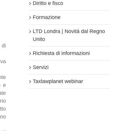
Diritto e fisco
Formazione
LTD Londra | Novità dal Regno
Unito
 di
Richiesta di informazioni
iva
Servizi
nte
Taxlawplanet webinar
) e
ate
rio
tto
ono