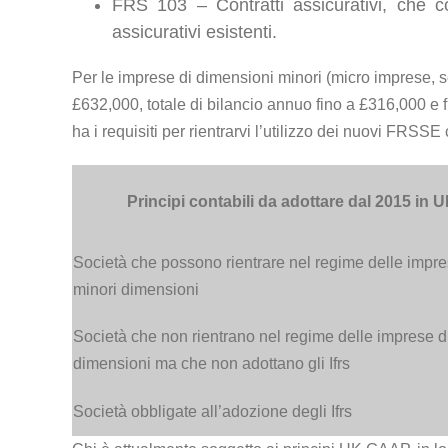
FRS 103 – Contratti assicurativi, che con
assicurativi esistenti.
Per le imprese di dimensioni minori (micro imprese, se
£632,000, totale di bilancio annuo fino a £316,000 e 
ha i requisiti per rientrarvi l’utilizzo dei nuovi FRSS
Principi contabili da adottare dal 2015 in 
Società che possono rientrare nel regime delle impre
minori dimensioni
Società che non rientrano nel regime delle imprese d
dimensioni ma che non adottano gli Ifrs
Società obbligate all’adozione degli Ifrs