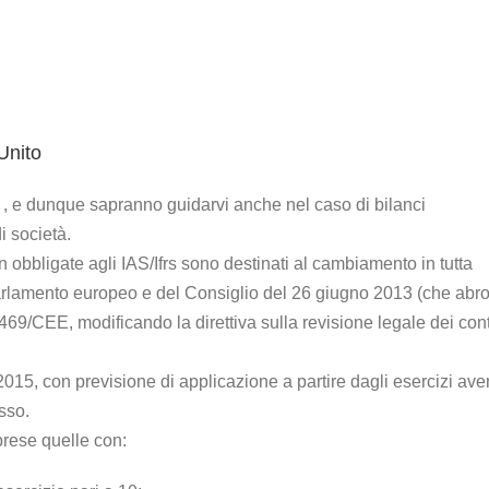
Unito
, e dunque sapranno guidarvi anche nel caso di bilanci
i società.
on obbligate agli IAS/Ifrs sono destinati al cambiamento in tutta
arlamento europeo e del Consiglio del 26 giugno 2013 (che abr
/469/CEE, modificando la direttiva sulla revisione legale dei cont
2015, con previsione di applicazione a partire dagli esercizi ave
sso.
prese quelle con: