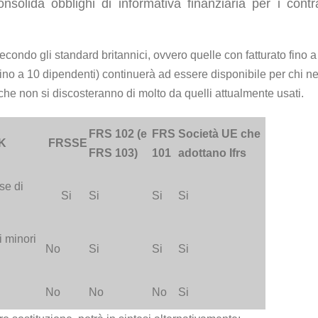
solida obblighi di informativa finanziaria per i contra
condo gli standard britannici, ovvero quelle con fatturato fino a
fino a 10 dipendenti) continuerà ad essere disponibile per chi n
E che non si discosteranno di molto da quelli attualmente usati.
FRS 102 (e
FRS
Società UE che
UK
FRSSE
FRS 103)
101
adottano Ifrs
se di
Si
Si
Si
Si
i minori
No
Si
Si
Si
No
No
No
Si