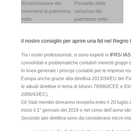
Riconciliazione dei
Prospetto delle
movimenti di patrimonio
variazioni del
netto
patrimonio netto
Il nostro consiglio per aprire una ltd nel Regno 
Tra i nostri professionisti, vi sono esperti in
IFRS
/
IAS
consolidati e problematiche contabili inerenti gruppi d
In linea generale i principi contabili per le imprese n
Europa anche grazie alla direttiva 2013/34/EU del P
le attuali direttive in tema di bilanci 78/660/CEE e 83
2006/43/EC).
Gli Stati membri dovranno recepirla entro il 20 luglio 
inizio il 1° gennaio del 2016 o nel corso dell’anno ste
Secondo tale direttiva sono da considerarsi micro im