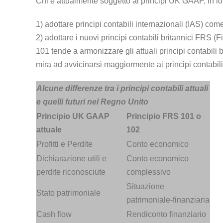
Chi è attualmente soggetto ai principi UK GAAP, in lor
1) adottare principi contabili internazionali (IAS)
2) adottare i nuovi principi contabili britannici FRS (
101 tende a armonizzare gli attuali principi contabili br
mira ad avvicinarsi maggiormente ai principi contabili
Alcune differenze tra i principi contabili attuali
e quelli futuri nel Regno Unito
Principio UK GAAP
Principio FRS 101 o
attuale
102
Profitti e Perdite
Conto economico
Dichiarazione utili e
Conto economico
perdite riconosciute
complessivo
Situazione
Stato patrimoniale
patrimoniale-finanziaria
Cash flow
Rendiconto finanziario