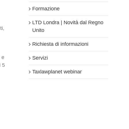
Formazione
LTD Londra | Novità dal Regno
i,
Unito
n
Richiesta di informazioni
 e
Servizi
i 5
Taxlawplanet webinar