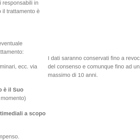
ei responsabili in
 il trattamento è
 eventuale
rattamento:
I dati saranno conservati fino a revo
nari, ecc. via
del consenso e comunque fino ad un
massimo di 10 anni.
 è il Suo
si momento)
ltimediali a scopo
ompenso.