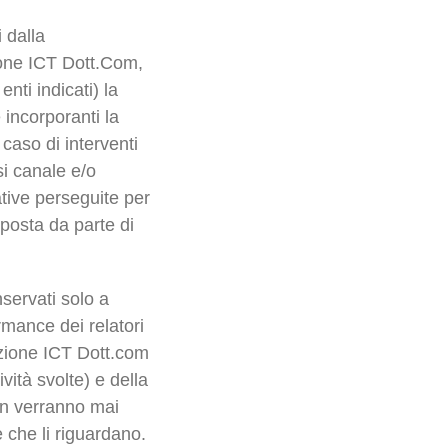
 dalla
ione ICT Dott.Com,
enti indicati) la
 incorporanti la
aso di interventi
si canale e/o
ative perseguite per
sposta da parte di
servati solo a
ormance dei relatori
iazione ICT Dott.com
vità svolte) e della
non verranno mai
e che li riguardano.