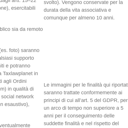
 dagli artt. 15–22
svolto). Vengono conservate per la
ne), esercitabili
durata della vita associativa e
comunque per almeno 10 anni.
bblico sia da remoto
(es. foto) saranno
lsiasi supporto
niti e potranno
la Taxlawplanet in
ti agli Ordini
Le immagini per le finalità qui riporta
m) in qualità di
saranno trattate conformemente ai
i social network
principi di cui all’art. 5 del GDPR, per
on esaustivo),
un arco di tempo non superiore a 5
anni per il conseguimento delle
suddette finalità e nel rispetto del
eventualmente