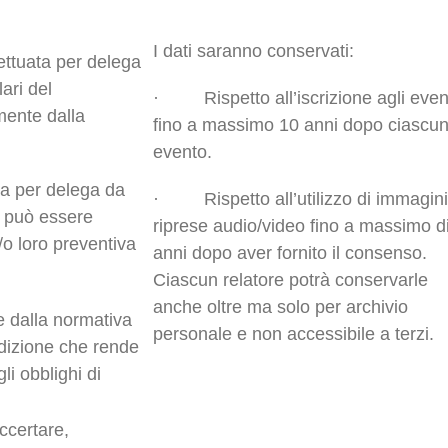
I dati saranno conservati:
ttuata per delega
lari del
· Rispetto all’iscrizione agli event
amente dalla
fino a massimo 10 anni dopo ciascu
evento.
ta per delega da
· Rispetto all’utilizzo di immagini
tà può essere
riprese audio/video fino a massimo d
e/o loro preventiva
anni dopo aver fornito il consenso.
Ciascun relatore potrà conservarle
anche oltre ma solo per archivio
e dalla normativa
personale e non accessibile a terzi.
ndizione che rende
li obblighi di
accertare,