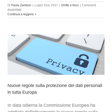
Di
Paola Zambon
|
Luglio 31st, 2017
|
Diritto e fisco
|
Commenti
su
disabilitati
Dati
Continua a leggere
personali
nei
luoghi
di
lavoro.
Indicazioni
per
datori
di
lavoro
Nuove regole sulla protezione dei dati personali
in tutta Europa
In data odierna la Commissione Europea ha