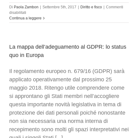
Di
Paola Zambon
|
Settembre 5th, 2017
|
Diritto e fisco
|
Commenti
su
disabilitati
Controllo
Continua a leggere
delle
email
dei
lavoratori:
datori
La mappa dell’adeguamento al GDPR: lo status
di
quo in Europa
lavoro
più
cauti
Il regolamento europeo n. 679/16 (GDPR) sarà
applicato operativamente dal prossimo 25
maggio 2018. Ritengo utile comprendere come
si approntano gli Stati membri nell’accogliere
questa importante novità legislativa in tema di
protezione dei dati personali poiché nonostante
non sia necessaria una norma interna di
recepimento sono molti gli spazi interpretativi nei
quali i singoli Stati [...]