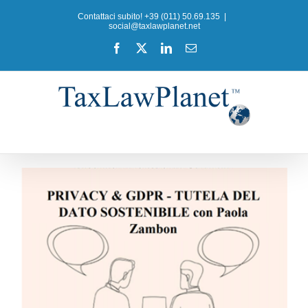
Salta
Contattaci subito! +39 (011) 50.69.135
|
al
social@taxlawplanet.net
contenuto
Facebook
X
LinkedIn
Email
e