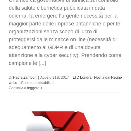
Una ricerca governativa britannica sul controllo
della salute cibernetica pubblicata in data
odierna, fa emergere l’urgente necessità per la
maggior parte delle imprese britanniche e per le
organizzazioni senza scopo di lucro di
proteggersi dalle minacce on line (necessità di
adeguamento al GDPR e di una dovuta
attenzione alla cyber security). Prendendo come
campione le [...]
Di
Paola Zambon
|
Agosto 21st, 2017
|
LTD Londra | Novità dal Regno
su
Unito
|
Commenti disabilitati
Imprese
Continua a leggere
britanniche
interessate
a
GDPR
ed
alla
cyber
security