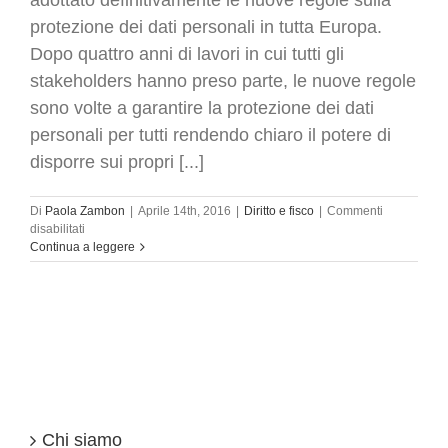
adottato definitivamente le nuove regole sulla
protezione dei dati personali in tutta Europa.
Dopo quattro anni di lavori in cui tutti gli
stakeholders hanno preso parte, le nuove regole
sono volte a garantire la protezione dei dati
personali per tutti rendendo chiaro il potere di
disporre sui propri [...]
Di
Paola Zambon
|
Aprile 14th, 2016
|
Diritto e fisco
|
Commenti
su
disabilitati
Nuove
Continua a leggere
regole
sulla
protezione
dei
dati
personali
in
tutta
Europa
Chi siamo