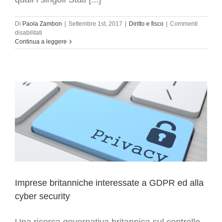
Di
Paola Zambon
|
Settembre 1st, 2017
|
Diritto e fisco
|
Commenti
su
disabilitati
La
Continua a leggere
mappa
dell’adeguamento
al
GDPR:
lo
status
quo
in
Europa
Imprese britanniche interessate a GDPR ed alla
cyber security