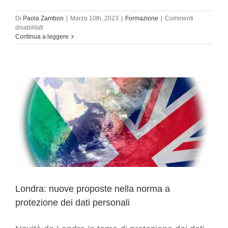
Di
Paola Zambon
|
Marzo 10th, 2023
|
Formazione
|
Commenti
su
disabilitati
Privacy&GDPR-
Continua a leggere
tutela
del
dato
sostenibile
–
Il
Sole
24
Ore
Londra: nuove proposte nella norma a
protezione dei dati personali