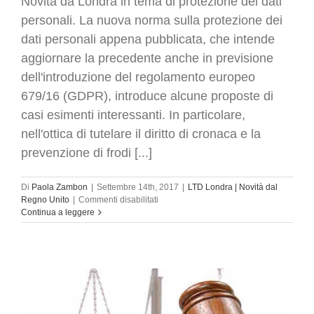
Novità da Londra in tema di protezione dei dati
personali. La nuova norma sulla protezione dei
dati personali appena pubblicata, che intende
aggiornare la precedente anche in previsione
dell'introduzione del regolamento europeo
679/16 (GDPR), introduce alcune proposte di
casi esimenti interessanti. In particolare,
nell'ottica di tutelare il diritto di cronaca e la
prevenzione di frodi [...]
Di
Paola Zambon
|
Settembre 14th, 2017
|
LTD Londra | Novità dal
su
Regno Unito
|
Commenti disabilitati
Londra:
Continua a leggere
nuove
proposte
nella
norma
a
protezione
dei
dati