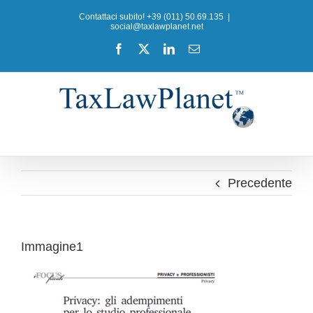
Salta
Contattaci subito! +39 (011) 50.69.135
|
al
social@taxlawplanet.net
contenuto
Facebook
X
LinkedIn
Email
Precedente
Immagine1