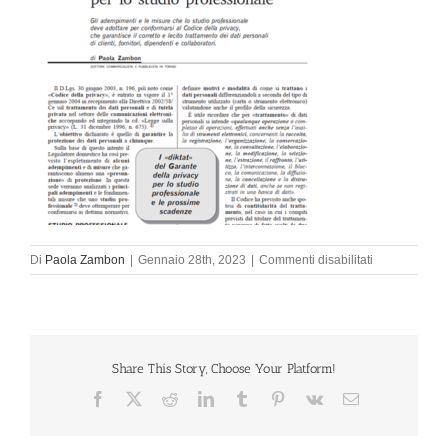
su
Di
Paola Zambon
|
Gennaio 28th, 2023
|
Commenti disabilitati
Immagine1
Share This Story, Choose Your Platform!
Facebook
X
Reddit
LinkedIn
Tumblr
Pinterest
Vk
Email