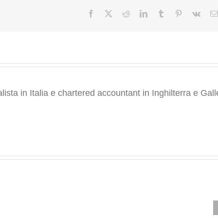
sostenibile
–
Facebook
X
Reddit
LinkedIn
Tumblr
Pinterest
Vk
Il
Sole
24
Ore
ta in Italia e chartered accountant in Inghilterra e Gall