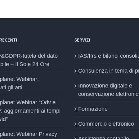
 RECENTI
SERVIZI
y&GDPR-tutela del dato
IAS/Ifrs e bilanci consoli
bile – Il Sole 24 Ore
Consulenza in tema di p
planet Webinar:
Innovazione digitale e
ti gli atti
conservazione elettronic
planet Webinar “Odv e
Formazione
y: aggiornamenti ai tempi
vid”
Commercio elettronico
planet Webinar Privacy
Assistenza contabile