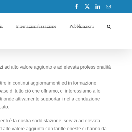
Facebook
X
LinkedIn
Email
ia
Internazionalizzazione
Pubblicazioni
izi ad alto valore aggiunto e ad elevata professionalità
stire in continui aggiornamenti ed in formazione,
se di tutto ciò che offriamo, ci interessiamo alle
ienti onde attivamente supportarli nella conduzione
cato.
ienti è la nostra soddisfazione: servizi ad elevata
ad alto valore aggiunto con tariffe oneste ci hanno da