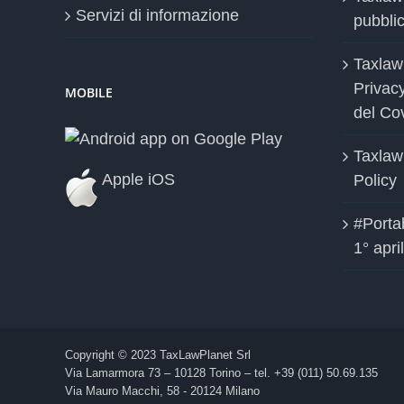
del Co
Taxlaw
Apple iOS
Policy
#Portab
1° apri
Copyright © 2023 TaxLawPlanet Srl
Via Lamarmora 73 – 10128 Torino – tel. +39 (011) 50.69.135
Via Mauro Macchi, 58 - 20124 Milano
Codice fiscale e partita IVA: 09870480010
TaxLawPlanet invita a leggere termini e condizioni prima di navig
Leggete l'Informativa sulla Privacy
|
QUESTO SITO USA I COO