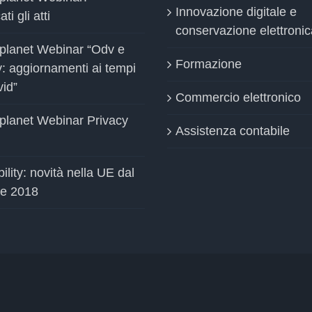
vid”
Commercio elettronico
planet Webinar Privacy
Assistenza contabile
ility: novità nella UE dal
le 2018
are sul sito
.
KIE