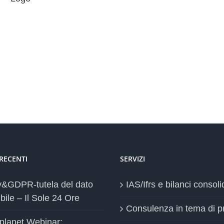
 RECENTI
SERVIZI
y&GDPR-tutela del dato
IAS/Ifrs e bilanci consoli
bile – Il Sole 24 Ore
Consulenza in tema di p
planet Webinar:
Innovazione digitale e
ti gli atti
conservazione elettronic
planet Webinar “Odv e
Formazione
y: aggiornamenti ai tempi