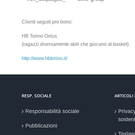
HB Torino Onlus
(ragazzi diversamente abili che giocano al basket)
http://www.hbtorino.it/
RESP. SOCIALE
ARTICOLI
Responsabilità sociale
Privac
sosteni
Pubblicazioni
Taxlaw
Servizi di informazione
pubblica
Taxlaw
Privac
MOBILE