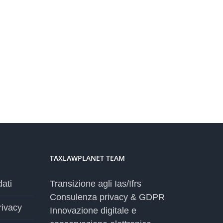
TAXLAWPLANET TEAM
dati
Transizione agli Ias/Ifrs
Consulenza privacy & GDPR
rivacy
Innovazione digitale e
conservazione elettronica
Formazione
a
Commercio elettronico