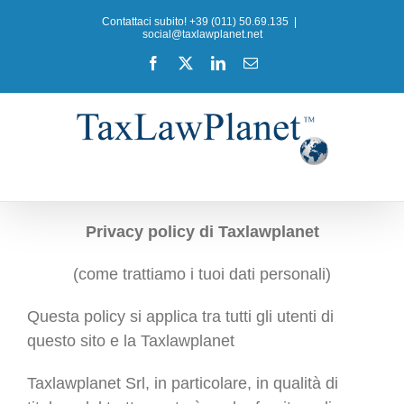
Salta
Contattaci subito! +39 (011) 50.69.135
|
al
social@taxlawplanet.net
contenuto
Facebook
X
LinkedIn
Email
Privacy policy di Taxlawplanet
(come trattiamo i tuoi dati personali)
Questa policy si applica tra tutti gli utenti di
questo sito e la Taxlawplanet
Taxlawplanet Srl, in particolare, in qualità di