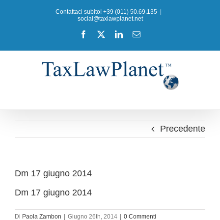
Salta
Contattaci subito! +39 (011) 50.69.135
|
al
social@taxlawplanet.net
contenuto
Facebook
X
LinkedIn
Email
Precedente
Dm 17 giugno 2014
Dm 17 giugno 2014
Di
Paola Zambon
|
Giugno 26th, 2014
|
0 Commenti