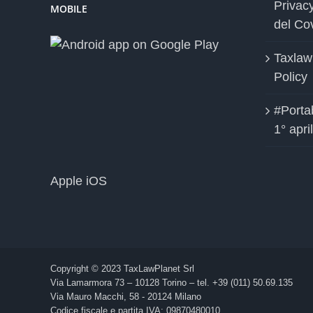
Privac
MOBILE
del Co
Taxlaw
Policy
#Portab
1° apri
Apple iOS
Copyright © 2023 TaxLawPlanet Srl
Via Lamarmora 73 – 10128 Torino – tel. +39 (011) 50.69.135
Via Mauro Macchi, 58 - 20124 Milano
Codice fiscale e partita IVA: 09870480010