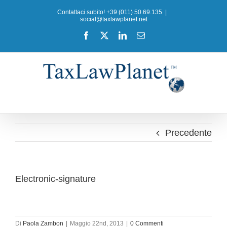
Salta
Contattaci subito! +39 (011) 50.69.135
|
al
social@taxlawplanet.net
contenuto
Facebook
X
LinkedIn
Email
Precedente
Electronic-signature
Di
Paola Zambon
|
Maggio 22nd, 2013
|
0 Commenti