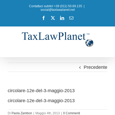
Salta
Contattaci subito! +39 (011) 50.69.135
|
al
social@taxlawplanet.net
contenuto
Facebook
X
LinkedIn
Email
Precedente
circolare-12e-del-3-maggio-2013
circolare-12e-del-3-maggio-2013
Di
Paola Zambon
|
Maggio 4th, 2013
|
0 Commenti