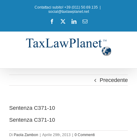
Salta
Contattaci subito! +39 (011) 50.69.135
|
al
social@taxlawplanet.net
contenuto
Facebook
X
LinkedIn
Email
Precedente
Sentenza C371-10
Sentenza C371-10
Di
Paola Zambon
|
Aprile 29th, 2013
|
0 Commenti