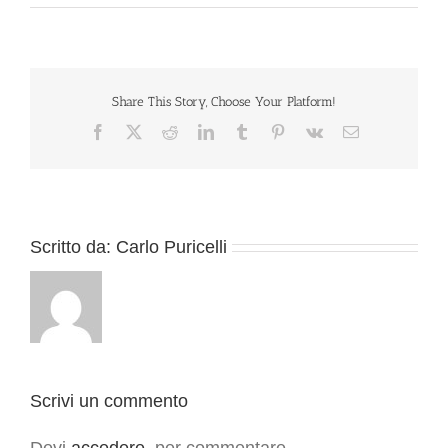
Share This Story, Choose Your Platform!
Facebook
X
Reddit
LinkedIn
Tumblr
Pinterest
Vk
Email
Scritto da:
Carlo Puricelli
Scrivi un commento
Devi
accedere
, per commentare.