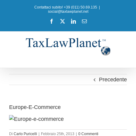
Salta
Contattaci subito! +39 (011) 50.69.135
|
al
social@taxlawplanet.net
contenuto
Facebook
X
LinkedIn
Email
Precedente
Europe-E-Commerce
Di
Carlo Puricelli
|
Febbraio 25th, 2013
|
0 Commenti