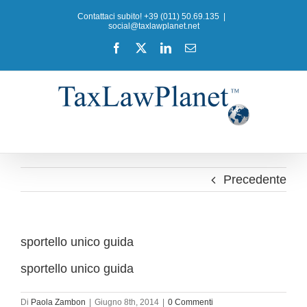
Salta
Contattaci subito! +39 (011) 50.69.135
|
al
social@taxlawplanet.net
contenuto
Facebook
X
LinkedIn
Email
Precedente
sportello unico guida
sportello unico guida
Di
Paola Zambon
|
Giugno 8th, 2014
|
0 Commenti