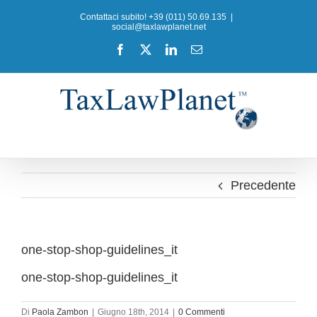
Salta
Contattaci subito! +39 (011) 50.69.135
|
al
social@taxlawplanet.net
contenuto
Facebook
X
LinkedIn
Email
Precedente
one-stop-shop-guidelines_it
one-stop-shop-guidelines_it
Di
Paola Zambon
|
Giugno 18th, 2014
|
0 Commenti