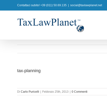
Salta
Contattaci subito! +39 (011) 50.69.135
|
social@taxlawplanet.net
al
contenuto
tax-planning
Di
Carlo Puricelli
|
Febbraio 25th, 2013
|
0 Commenti