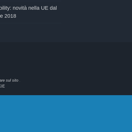
ility: novità nella UE dal
le 2018
are sul sito
.
KIE