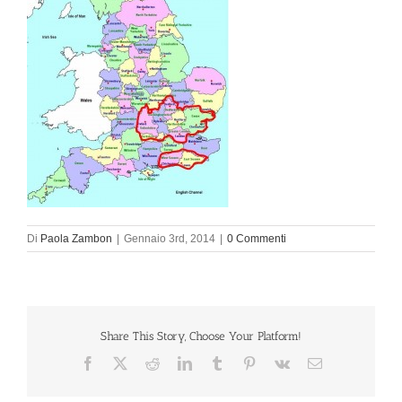
Di
Paola Zambon
|
Gennaio 3rd, 2014
|
0 Commenti
Share This Story, Choose Your Platform!
Facebook
X
Reddit
LinkedIn
Tumblr
Pinterest
Vk
Email