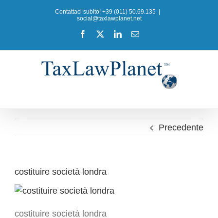
Salta
Contattaci subito! +39 (011) 50.69.135
|
al
social@taxlawplanet.net
contenuto
Facebook
X
LinkedIn
Email
Precedente
costituire società londra
costituire società londra