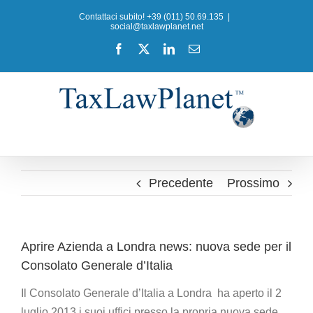
Salta
Contattaci subito! +39 (011) 50.69.135
|
al
social@taxlawplanet.net
contenuto
Facebook
X
LinkedIn
Email
Precedente
Prossimo
Aprire Azienda a Londra news: nuova sede per il
Consolato Generale d’Italia
Il Consolato Generale d’Italia a Londra ha aperto il 2
luglio 2013 i suoi uffici presso la propria nuova sede