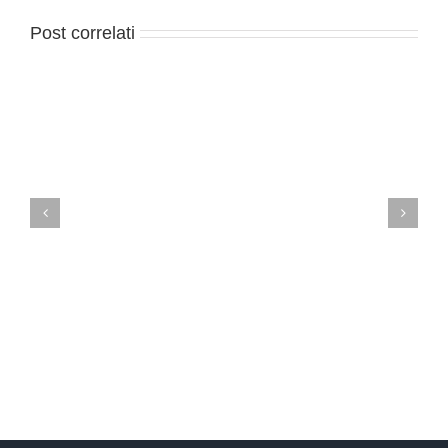
Post correlati
Imprese britanniche interessate a GDPR ed alla cyber
security