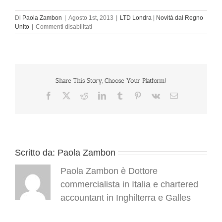
Di
Paola Zambon
|
Agosto 1st, 2013
|
LTD Londra | Novità dal Regno
su
Unito
|
Commenti disabilitati
Aprire
Azienda
a
Londra
news:
nuova
Share This Story, Choose Your Platform!
sede
Facebook
X
Reddit
LinkedIn
Tumblr
Pinterest
Vk
Email
per
il
Consolato
Generale
d’Italia
Scritto da:
Paola Zambon
Paola Zambon è Dottore
commercialista in Italia e chartered
accountant in Inghilterra e Galles