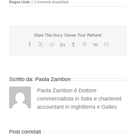
su
Regno Unito
|
Commenti disabilitati
Londra:
nuove
proposte
nella
norma
a
Share This Story, Choose Your Platform!
protezione
Facebook
X
Reddit
LinkedIn
Tumblr
Pinterest
Vk
Email
dei
dati
personali
Scritto da:
Paola Zambon
Paola Zambon è Dottore
commercialista in Italia e chartered
accountant in Inghilterra e Galles
Post correlati