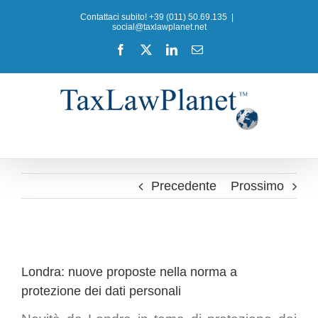
Salta
Contattaci subito! +39 (011) 50.69.135
|
al
social@taxlawplanet.net
contenuto
Facebook
X
LinkedIn
Email
Precedente
Prossimo
Ingrandisci
immagine
Londra: nuove proposte nella norma a
protezione dei dati personali