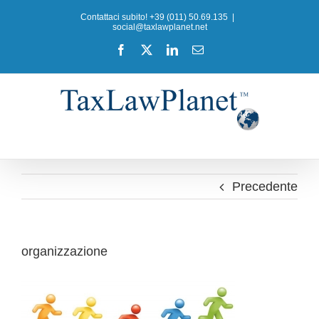
Salta
Contattaci subito! +39 (011) 50.69.135
|
al
social@taxlawplanet.net
contenuto
Facebook
X
LinkedIn
Email
Precedente
organizzazione