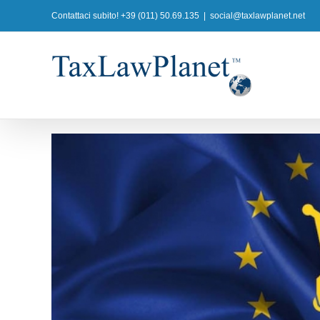
Salta
Contattaci subito! +39 (011) 50.69.135
|
social@taxlawplanet.net
al
contenuto