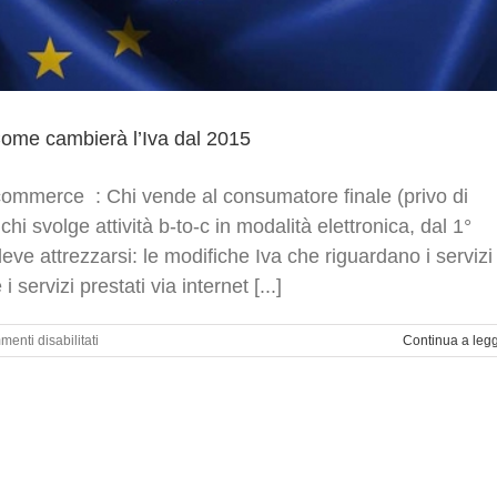
Come cambierà l’Iva dal 2015
commerce : Chi vende al consumatore finale (privo di
chi svolge attività b-to-c in modalità elettronica, dal 1°
ve attrezzarsi: le modifiche Iva che riguardano i servizi
 servizi prestati via internet [...]
su
enti disabilitati
Continua a leg
E-
commerce
–
informazioni
per
chi
fa