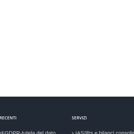
 RECENTI
SERVIZI
y&GDPR-tutela del dato
IAS/Ifrs e bilanci consoli