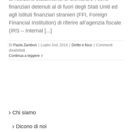
finanziari detenuti al di fuori degli Stati Uniti ed
agli istituti finanziari stranieri (FFI, Foreign
Financial Institution) di riferire all’agenzia fiscale
(IRS – Internal [...]
Di
Paola Zambon
|
Luglio 2nd, 2014
|
Diritto e fisco
|
Commenti
su
disabilitati
Accordo
Continua a leggere
Fatca
Le
informazioni
sui
conti
correnti
Italia-
Usa
sono
in
Chi siamo
arrivo.
Dicono di noi