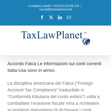
Salta
Contattaci subito! +39 (011) 50.69.135
|
al
social@taxlawplanet.net
contenuto
Facebook
X
LinkedIn
Email
Accordo Fatca Le informazioni sui conti correnti
Italia-Usa sono in arrivo.
La disciplina americana del Fatca (“Foreign
Account Tax Compliance” traducibile in
“Conformità tributaria del conto estero”) volta a
combattere l’evasione fiscale mira a richiedere
ai residenti statunitensi di dichiarare i conti