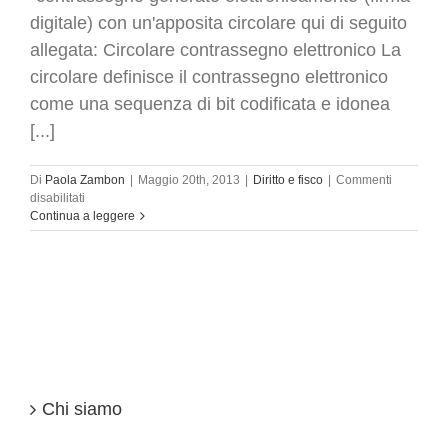
digitale) con un'apposita circolare qui di seguito
allegata: Circolare contrassegno elettronico La
circolare definisce il contrassegno elettronico
come una sequenza di bit codificata e idonea
[...]
Di
Paola Zambon
|
Maggio 20th, 2013
|
Diritto e fisco
|
Commenti
su
disabilitati
Conservazione
Continua a leggere
Sostitutiva
|
Timbro
digitale:
sostituirà
la
firma
autografa
Chi siamo