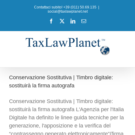
Salta
Contattaci subito! +39 (011) 50.69.135
|
al
social@taxlawplanet.net
contenuto
Facebook
X
LinkedIn
Email
Conservazione Sostitutiva | Timbro digitale:
sostituirà la firma autografa
Conservazione Sostitutiva | Timbro digitale:
sostituirà la firma autografa L'Agenzia per l'Italia
Digitale ha definito le linee guida tecniche per la
generazione, l'apposizione e la verifica del
“contrassegno generato elettronicamente”(firma