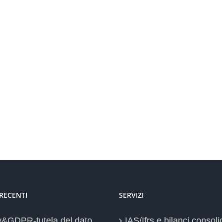
 RECENTI
SERVIZI
y&GDPR-tutela del dato
IAS/Ifrs e bilanci consoli