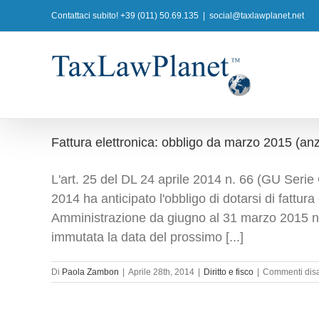
Salta
Contattaci subito! +39 (011) 50.69.135
|
social@taxlawplanet.net
al
contenuto
Fattura elettronica: obbligo da marzo 2015 (an
L'art. 25 del DL 24 aprile 2014 n. 66 (GU Serie 
2014 ha anticipato l'obbligo di dotarsi di fattura
Amministrazione da giugno al 31 marzo 2015 nel
immutata la data del prossimo [...]
Di
Paola Zambon
|
Aprile 28th, 2014
|
Diritto e fisco
|
Commenti disab