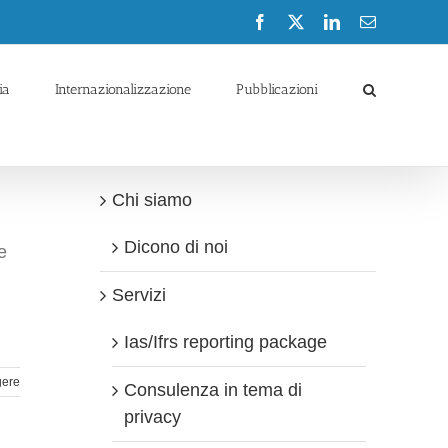
Facebook
X
LinkedIn
Email
ia
Internazionalizzazione
Pubblicazioni
Chi siamo
Dicono di noi
e
Servizi
Ias/Ifrs reporting package
gere
Consulenza in tema di
privacy