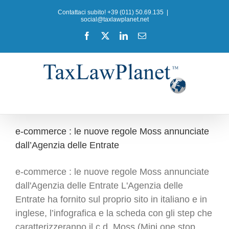
Salta
Contattaci subito! +39 (011) 50.69.135
|
al
social@taxlawplanet.net
contenuto
Facebook
X
LinkedIn
Email
e-commerce : le nuove regole Moss annunciate
dall’Agenzia delle Entrate
e-commerce : le nuove regole Moss annunciate
dall'Agenzia delle Entrate L'Agenzia delle
Entrate ha fornito sul proprio sito in italiano e in
inglese, l’infografica e la scheda con gli step che
caratterizzeranno il c.d. Moss (Mini one stop