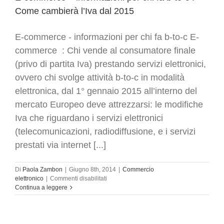
Come cambierà l’Iva dal 2015
E-commerce - informazioni per chi fa b-to-c E-
commerce : Chi vende al consumatore finale
(privo di partita Iva) prestando servizi elettronici,
ovvero chi svolge attività b-to-c in modalità
elettronica, dal 1° gennaio 2015 all’interno del
mercato Europeo deve attrezzarsi: le modifiche
Iva che riguardano i servizi elettronici
(telecomunicazioni, radiodiffusione, e i servizi
prestati via internet [...]
Di
Paola Zambon
|
Giugno 8th, 2014
|
Commercio
su
elettronico
|
Commenti disabilitati
E-
Continua a leggere
commerce
–
informazioni
per