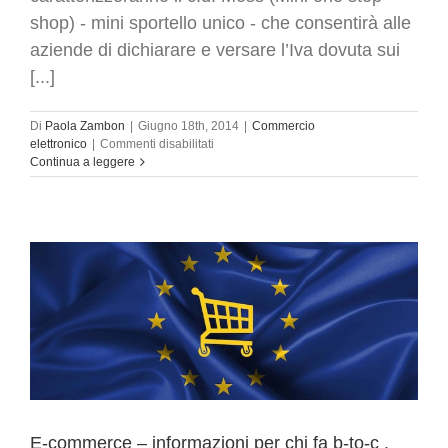
shop) - mini sportello unico - che consentirà alle
aziende di dichiarare e versare l’Iva dovuta sui
[...]
Di
Paola Zambon
|
Giugno 18th, 2014
|
Commercio
su
elettronico
|
Commenti disabilitati
e-
Continua a leggere
commerce
:
le
nuove
regole
Moss
annunciate
dall’Agenzia
delle
Entrate
E-commerce – informazioni per chi fa b-to-c .