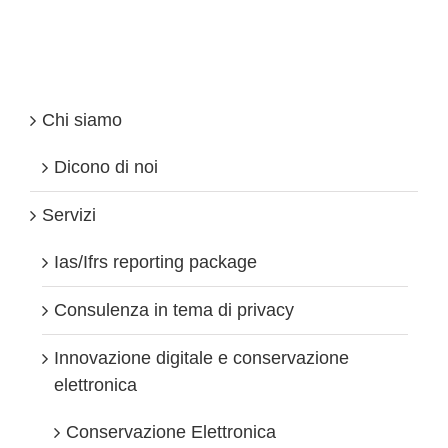
chi
fa
b-
to-
c
.
Chi siamo
Come
cambierà
l’Iva
Dicono di noi
dal
2015
Servizi
Ias/Ifrs reporting package
Consulenza in tema di privacy
Innovazione digitale e conservazione
elettronica
Conservazione Elettronica