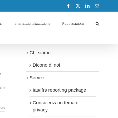
Facebook
X
LinkedIn
Email
ia
Internazionalizzazione
Pubblicazioni
Chi siamo
Dicono di noi
e
Servizi
ate
Ias/Ifrs reporting package
Consulenza in tema di
gere
privacy