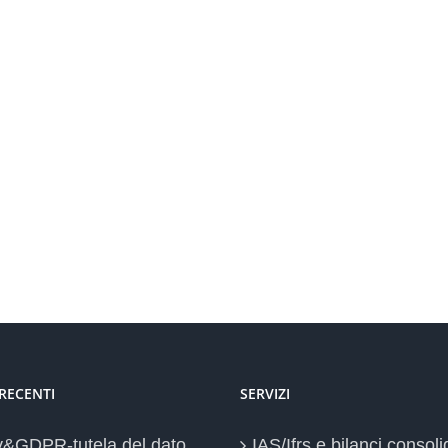
 RECENTI
SERVIZI
y&GDPR-tutela del dato
IAS/Ifrs e bilanci consoli