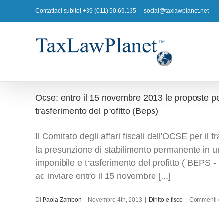
Salta
Contattaci subito! +39 (011) 50.69.135
|
social@taxlawplanet.net
al
contenuto
Ocse: entro il 15 novembre 2013 le proposte per
trasferimento del profitto (Beps)
Il Comitato degli affari fiscali dell'OCSE per il 
la presunzione di stabilimento permanente in un
imponibile e trasferimento del profitto ( BEPS - 
ad inviare entro il 15 novembre [...]
Di
Paola Zambon
|
Novembre 4th, 2013
|
Diritto e fisco
|
Commenti di