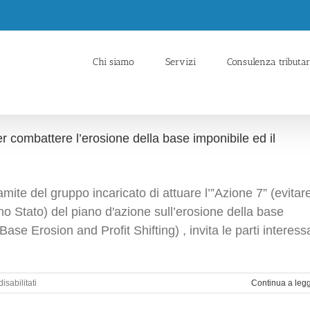
Chi siamo
Servizi
Consulenza tributar
 combattere l’erosione della base imponibile ed il
tramite del gruppo incaricato di attuare l’”Azione 7” (evitar
o Stato) del piano d'azione sull’erosione della base
Base Erosion and Profit Shifting) , invita le parti interess
su
sabilitati
Continua a leg
Ocse:
entro