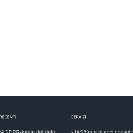
 RECENTI
SERVIZI
y&GDPR-tutela del dato
IAS/Ifrs e bilanci consoli