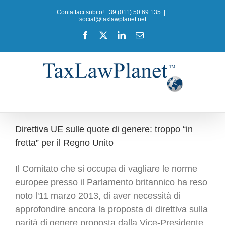
Salta
Contattaci subito! +39 (011) 50.69.135
|
al
social@taxlawplanet.net
contenuto
Facebook
X
LinkedIn
Email
Direttiva UE sulle quote di genere: troppo “in
fretta” per il Regno Unito
Il Comitato che si occupa di vagliare le norme
europee presso il Parlamento britannico ha reso
noto l'11 marzo 2013, di aver necessità di
approfondire ancora la proposta di direttiva sulla
parità di genere proposta dalla Vice-Presidente