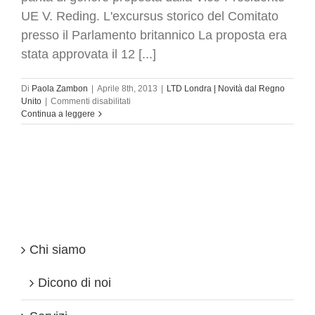
UE V. Reding. L'excursus storico del Comitato
presso il Parlamento britannico La proposta era
stata approvata il 12 [...]
Di
Paola Zambon
|
Aprile 8th, 2013
|
LTD Londra | Novità dal Regno
su
Unito
|
Commenti disabilitati
Direttiva
Continua a leggere
UE
sulle
quote
di
genere:
troppo
“in
fretta”
per
il
Chi siamo
Regno
Unito
Dicono di noi