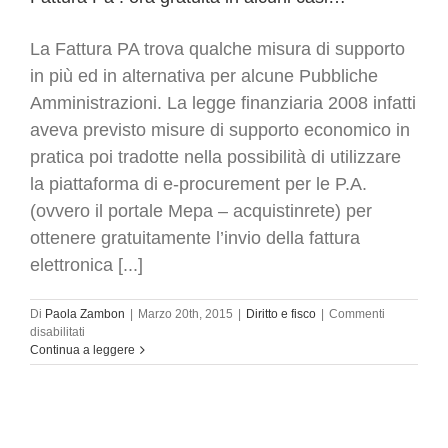
La Fattura PA trova qualche misura di supporto
in più ed in alternativa per alcune Pubbliche
Amministrazioni. La legge finanziaria 2008 infatti
aveva previsto misure di supporto economico in
pratica poi tradotte nella possibilità di utilizzare
la piattaforma di e-procurement per le P.A.
(ovvero il portale Mepa – acquistinrete) per
ottenere gratuitamente l’invio della fattura
elettronica [...]
Di
Paola Zambon
|
Marzo 20th, 2015
|
Diritto e fisco
|
Commenti
su
disabilitati
Fattura
Continua a leggere
Pa
:
ora
gratuita
in