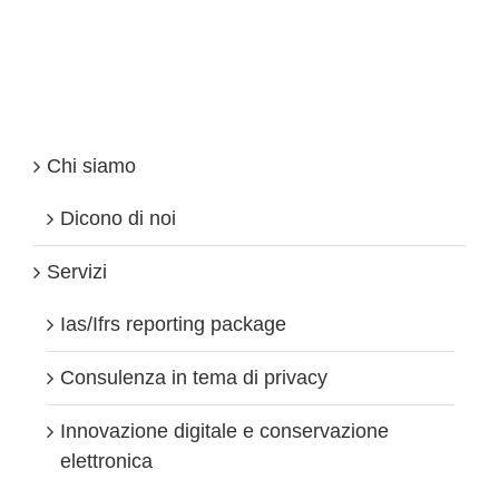
attività
internazionali
possono
trovare
accordi
con
il
Fisco
Chi siamo
–
Novità
da
Dicono di noi
Londra
Servizi
Ias/Ifrs reporting package
Consulenza in tema di privacy
Innovazione digitale e conservazione
elettronica