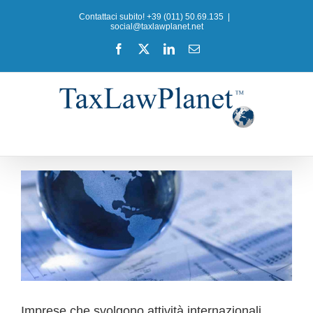
Salta
Contattaci subito! +39 (011) 50.69.135
|
al
social@taxlawplanet.net
contenuto
Facebook
X
LinkedIn
Email
Imprese che svolgono attività internazionali