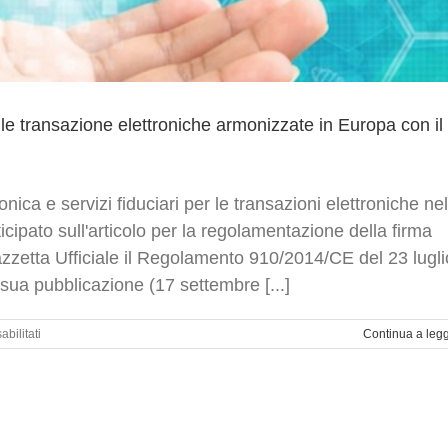
er le transazione elettroniche armonizzate in Europa con il
nica e servizi fiduciari per le transazioni elettroniche nel
pato sull'articolo per la regolamentazione della firma
n Gazzetta Ufficiale il Regolamento 910/2014/CE del 23 lugli
 sua pubblicazione (17 settembre [...]
su
bilitati
Continua a leg
Identificazione
elettronica
e
servizi
fiduciari
per