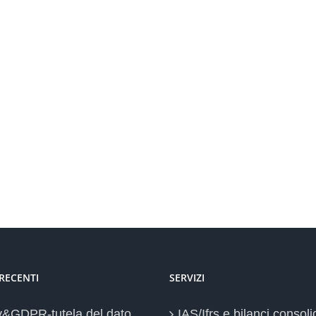
 RECENTI
SERVIZI
y&GDPR-tutela del dato
IAS/Ifrs e bilanci consoli