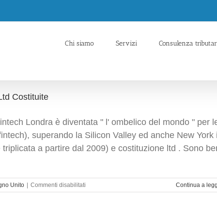
Chi siamo
Servizi
Consulenza tributar
td Costituite
ntech Londra è diventata " l' ombelico del mondo " per l
fintech), superando la Silicon Valley ed anche New York 
triplicata a partire dal 2009) e costituzione ltd . Sono be
su
gno Unito
|
Commenti disabilitati
Continua a leg
Londra
batte
New