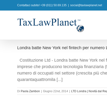
Salta
Contattaci subito! +39 (011) 50.69.135
|
social@taxlawplanet.net
al
contenuto
Londra batte New York nel fintech per numero L
Costituzione Ltd - Londra batte New York nel fi
imprese che producono tecnologia finanziaria (
numero di occupati nel settore (crescita più che 
quarantaquattromila [...]
Di
Paola Zambon
|
Giugno 22nd, 2014
|
LTD Londra | Novità dal Re