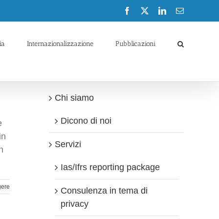
Facebook
X
LinkedIn
Email
ia
Internazionalizzazione
Pubblicazioni
Chi siamo
Dicono di noi
e
in
Servizi
n
Ias/Ifrs reporting package
gere
Consulenza in tema di
privacy