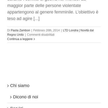
maggior parte delle persone violentate
appartengono al genere femminile. L’obiettivo è
teso ad agire [...]
Di
Paola Zambon
|
Febbraio 26th, 2014
|
LTD Londra | Novità dal
su
Regno Unito
|
Commenti disabilitati
Donne
Continua a leggere
e
pace:
un
summit
unico
a
Londra
per
la
parità
Chi siamo
di
genere
e
Dicono di noi
la
lotta