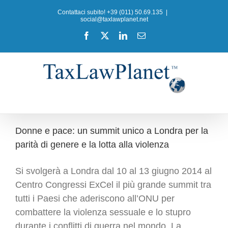
Salta
Contattaci subito! +39 (011) 50.69.135
|
al
social@taxlawplanet.net
contenuto
Facebook
X
LinkedIn
Email
Donne e pace: un summit unico a Londra per la
parità di genere e la lotta alla violenza
Si svolgerà a Londra dal 10 al 13 giugno 2014 al
Centro Congressi ExCel il più grande summit tra
tutti i Paesi che aderiscono all’ONU per
combattere la violenza sessuale e lo stupro
durante i conflitti di guerra nel mondo. La