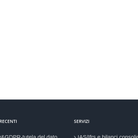
 RECENTI
SERVIZI
y&GDPR-tutela del dato
IAS/Ifrs e bilanci consoli