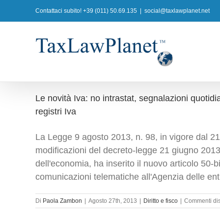
Salta
Contattaci subito! +39 (011) 50.69.135
|
social@taxlawplanet.net
al
contenuto
Le novità Iva: no intrastat, segnalazioni quotid
registri Iva
La Legge 9 agosto 2013, n. 98, in vigore dal 21
modificazioni del decreto-legge 21 giugno 2013, 
dell'economia, ha inserito il nuovo articolo 50-b
comunicazioni telematiche all'Agenzia delle entra
Di
Paola Zambon
|
Agosto 27th, 2013
|
Diritto e fisco
|
Commenti disa