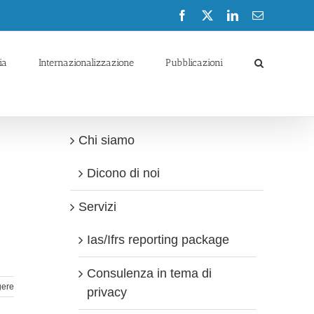
Facebook
X
LinkedIn
Email
ia
Internazionalizzazione
Pubblicazioni
Chi siamo
Dicono di noi
Servizi
Ias/Ifrs reporting package
Consulenza in tema di
gere
privacy