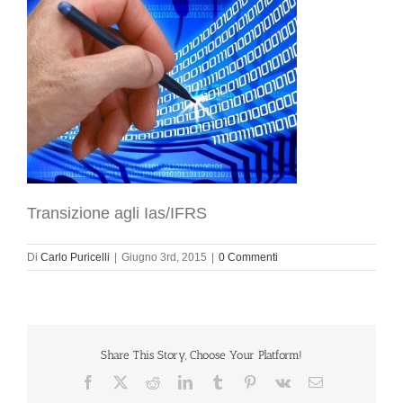
Transizione agli Ias/IFRS
Di
Carlo Puricelli
|
Giugno 3rd, 2015
|
0 Commenti
Share This Story, Choose Your Platform!
Facebook
X
Reddit
LinkedIn
Tumblr
Pinterest
Vk
Email