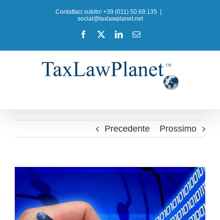
Salta
Contattaci subito! +39 (011) 50.69.135
|
al
social@taxlawplanet.net
contenuto
Facebook
X
LinkedIn
Email
Precedente
Prossimo
Ingrandisci
immagine