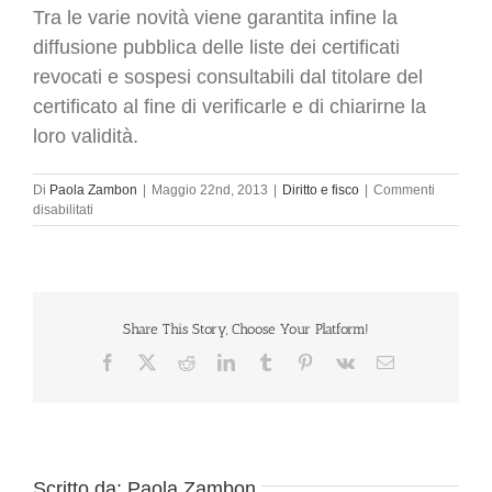
Tra le varie novità viene garantita infine la
diffusione pubblica delle liste dei certificati
revocati e sospesi consultabili dal titolare del
certificato al fine di verificarle e di chiarirne la
loro validità.
Di
Paola Zambon
|
Maggio 22nd, 2013
|
Diritto e fisco
|
Commenti
su
disabilitati
Nuove
regole
tecniche
per
la
firma
Share This Story, Choose Your Platform!
elettronica
Facebook
X
Reddit
LinkedIn
Tumblr
Pinterest
Vk
Email
Scritto da:
Paola Zambon