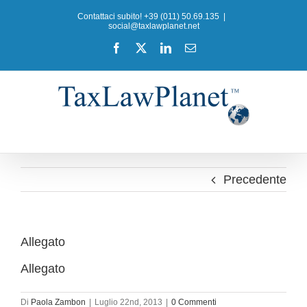
Salta
Contattaci subito! +39 (011) 50.69.135
|
al
social@taxlawplanet.net
contenuto
Facebook
X
LinkedIn
Email
Precedente
Allegato
Allegato
Di
Paola Zambon
|
Luglio 22nd, 2013
|
0 Commenti