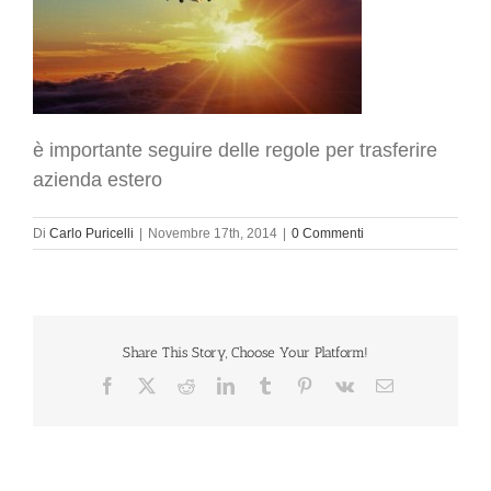
è importante seguire delle regole per trasferire
azienda estero
Di
Carlo Puricelli
|
Novembre 17th, 2014
|
0 Commenti
Share This Story, Choose Your Platform!
Facebook
X
Reddit
LinkedIn
Tumblr
Pinterest
Vk
Email