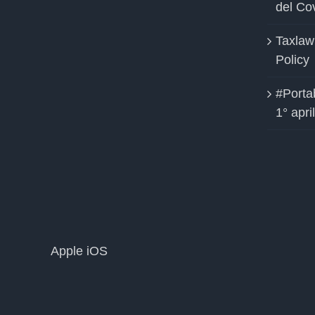
del Co
Taxlaw
Policy
#Portab
1° apri
Apple iOS