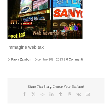
immagine web tax
Di
Paola Zambon
|
Dicembre 30th, 2013
|
0 Commenti
Share This Story, Choose Your Platform!
Facebook
X
Reddit
LinkedIn
Tumblr
Pinterest
Vk
Email