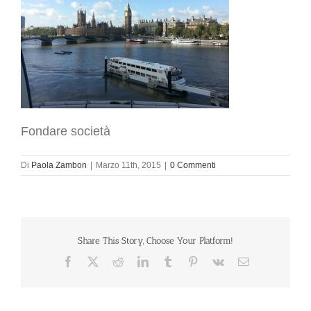
Fondare società
Di
Paola Zambon
|
Marzo 11th, 2015
|
0 Commenti
Share This Story, Choose Your Platform!
Facebook
X
Reddit
LinkedIn
Tumblr
Pinterest
Vk
Email