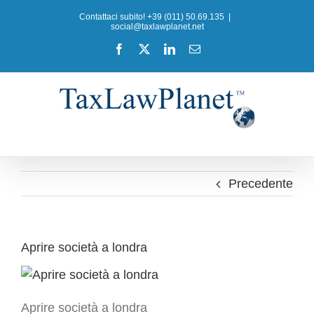
Salta
Contattaci subito! +39 (011) 50.69.135
|
al
social@taxlawplanet.net
contenuto
Facebook
X
LinkedIn
Email
Precedente
Aprire società a londra
Aprire società a londra