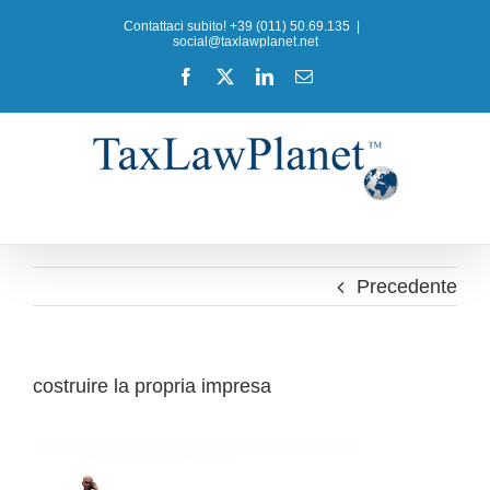
Salta
Contattaci subito! +39 (011) 50.69.135
|
al
social@taxlawplanet.net
contenuto
Facebook
X
LinkedIn
Email
Precedente
costruire la propria impresa