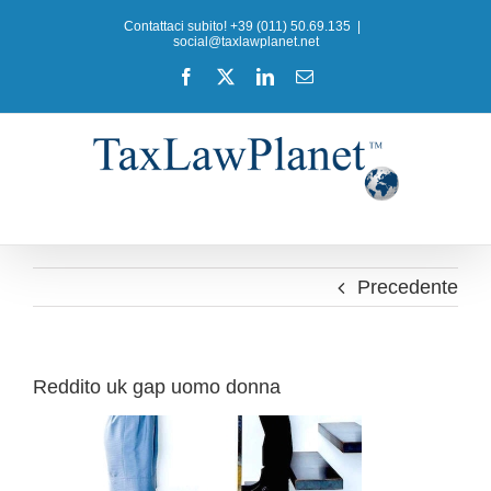
Salta
Contattaci subito! +39 (011) 50.69.135
|
al
social@taxlawplanet.net
contenuto
Facebook
X
LinkedIn
Email
Precedente
Reddito uk gap uomo donna