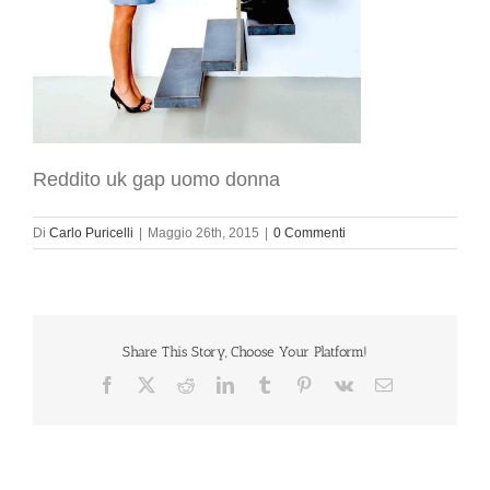
Reddito uk gap uomo donna
Di
Carlo Puricelli
|
Maggio 26th, 2015
|
0 Commenti
Share This Story, Choose Your Platform!
Facebook
X
Reddit
LinkedIn
Tumblr
Pinterest
Vk
Email